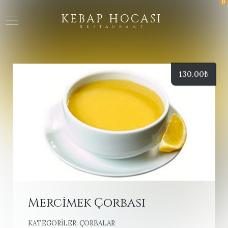
0
KEBAP HOCASI
Restaurant
130.00
₺
Mercimek Çorbası
KATEGORILER:
ÇORBALAR