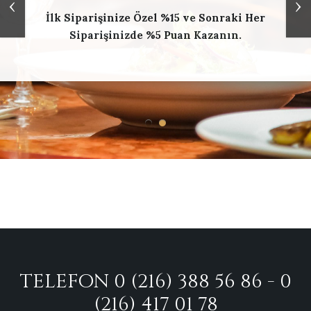
‹
›
İlk Siparişinize Özel %15 ve Sonraki Her
Siparişinizde %5 Puan Kazanın.
TELEFON 0 (216) 388 56 86 - 0
(216) 417 01 78