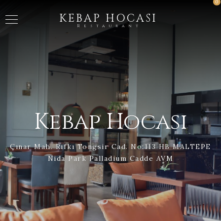
0
KEBAP HOCASI
Restaurant
Kebap Hocası
Çınar Mah. Rıfkı Tongsir Cad. No:113 HB MALTEPE
Nida Park Palladium Cadde AVM