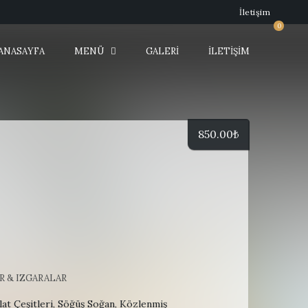
İletişim
0
ANASAYFA
MENÜ
GALERI
İLETIŞIM
850.00
₺
R & IZGARALAR
alat Çeşitleri, Söğüş Soğan, Közlenmiş