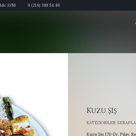
adde AVM
0 (216) 388 56 86
Kuzu Şiş
KATEGORILER:
KEBAPLA
Kuzu Şiş 170 Gr, Pilav, S