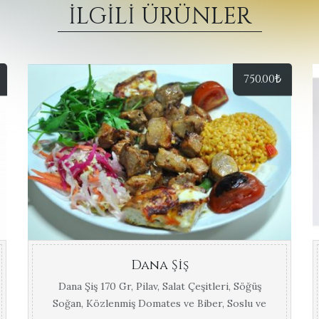
İLGILI ÜRÜNLER
750.00
₺
Dana Şiş
Dana Şiş 170 Gr, Pilav, Salat Çeşitleri, Söğüş
Soğan, Közlenmiş Domates ve Biber, Soslu ve