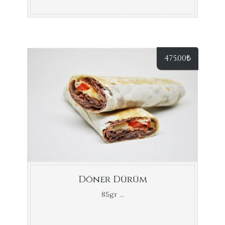
475.00
₺
Döner Dürüm
85gr ...