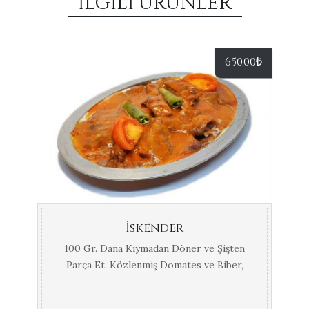
İLGILI ÜRÜNLER
650.00
₺
İskender
100 Gr. Dana Kıymadan Döner ve Şişten
Parça Et, Közlenmiş Domates ve Biber,
Gevrek Pide, Sos ve ...