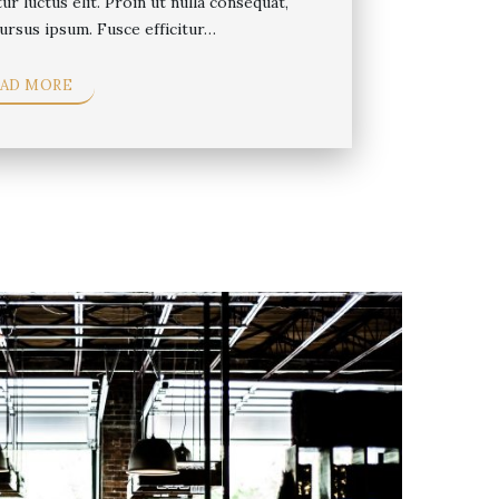
tur luctus elit. Proin ut nulla consequat,
ursus ipsum. Fusce efficitur…
EAD MORE