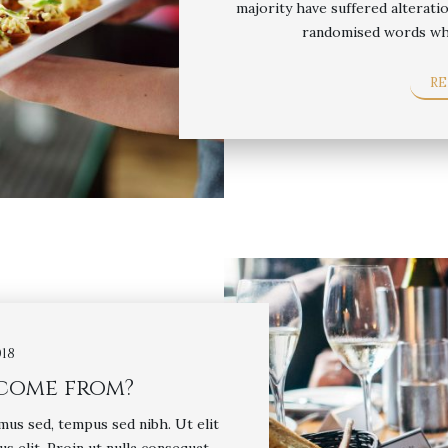
majority have suffered alterati
randomised words whi
R
18
 come from?
mus sed, tempus sed nibh. Ut elit