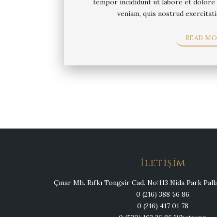
tempor incididunt ut labore et dolore
veniam, quis nostrud exercitati
READ MO
İletişim
Çınar Mh. Rıfkı Tongsir Cad. No:113 Nida Park Pa
0 (216) 388 56 86
0 (216) 417 01 78