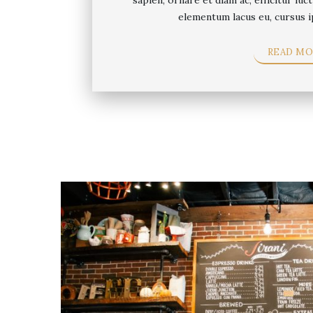
sapien, ornare et diam ac, efficitur luct
elementum lacus eu, cursus i
READ MO