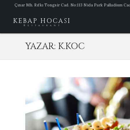
Çınar Mh. Rıfkı Tongsir Cad. No:113 Nida Park Palladium C
KEBAP HOCASI
Restaurant
YAZAR:
K.KOC