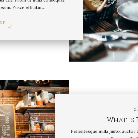
us elit. Proin ut nulla consequat,
psum. Fusce efficitur…
RE
0
What is 
Pellentesque nulla justo, auctor