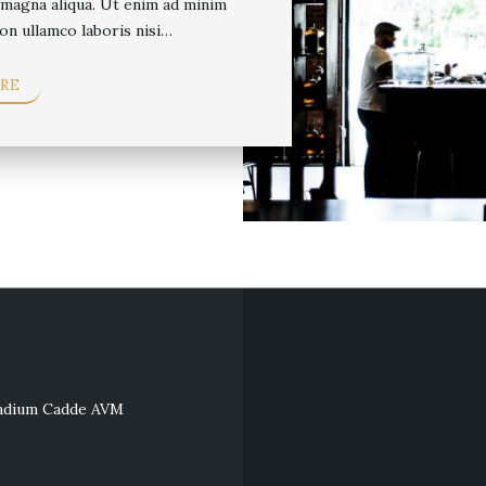
 magna aliqua. Ut enim ad minim
on ullamco laboris nisi…
RE
lladium Cadde AVM