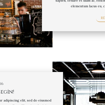
sapien, ornare et diam ac, effici
elementum lacus eu, c
R
16
egin!
r adipiscing elit, sed do eiusmod