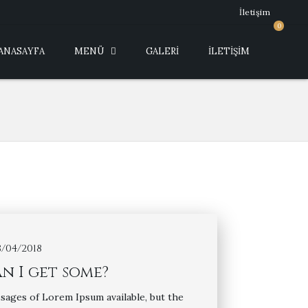
İletişim
0
ANASAYFA
MENÜ
GALERI
İLETIŞIM
3/04/2018
n I get some?
sages of Lorem Ipsum available, but the